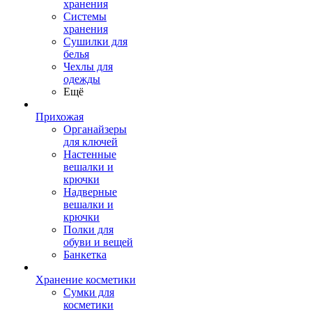
хранения
Системы
хранения
Сушилки для
белья
Чехлы для
одежды
Ещё
Прихожая
Органайзеры
для ключей
Настенные
вешалки и
крючки
Надверные
вешалки и
крючки
Полки для
обуви и вещей
Банкетка
Хранение косметики
Сумки для
косметики