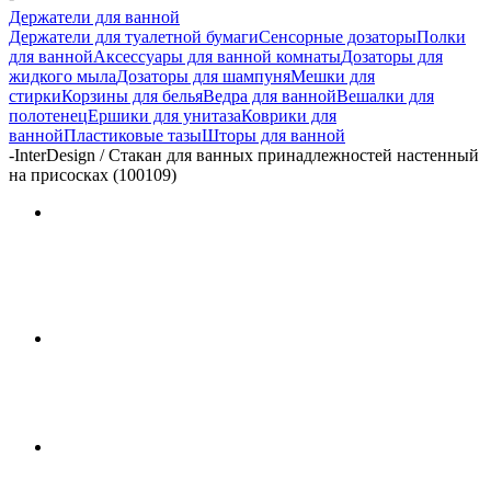
Держатели для ванной
Держатели для туалетной бумаги
Сенсорные дозаторы
Полки
для ванной
Аксессуары для ванной комнаты
Дозаторы для
жидкого мыла
Дозаторы для шампуня
Мешки для
стирки
Корзины для белья
Ведра для ванной
Вешалки для
полотенец
Ершики для унитаза
Коврики для
ванной
Пластиковые тазы
Шторы для ванной
-
InterDesign / Стакан для ванных принадлежностей настенный
на присосках (100109)