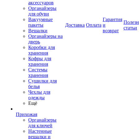
аксессуаров
Органайзеры
для обуви
Вакуумные
Гарантия
Полез
пакеты
Доставка
Оплата
и
статьи
Вешалки
возврат
Органайзеры на
дверь
Коробки для
хранения
Кофры для
хранения
Системы
хранения
Сушилки для
белья
Чехлы для
одежды
Ещё
Прихожая
Органайзеры
для ключей
Настенные
вешалки и