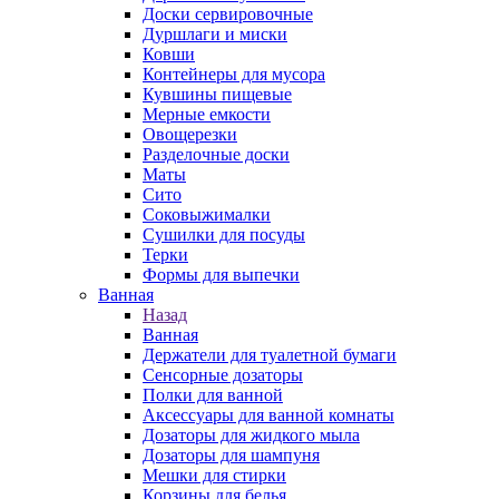
Доски сервировочные
Дуршлаги и миски
Ковши
Контейнеры для мусора
Кувшины пищевые
Мерные емкости
Овощерезки
Разделочные доски
Маты
Сито
Соковыжималки
Сушилки для посуды
Терки
Формы для выпечки
Ванная
Назад
Ванная
Держатели для туалетной бумаги
Сенсорные дозаторы
Полки для ванной
Аксессуары для ванной комнаты
Дозаторы для жидкого мыла
Дозаторы для шампуня
Мешки для стирки
Корзины для белья