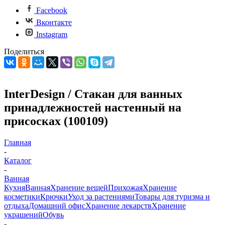
Facebook
Вконтакте
Instagram
Поделиться
InterDesign / Стакан для ванных
принадлежностей настенный на
присосках (100109)
Главная
-
Каталог
-
Ванная
Кухня
Ванная
Хранение вещей
Прихожая
Хранение
косметики
Крючки
Уход за растениями
Товары для туризма и
отдыха
Домашний офис
Хранение лекарств
Хранение
украшений
Обувь
-