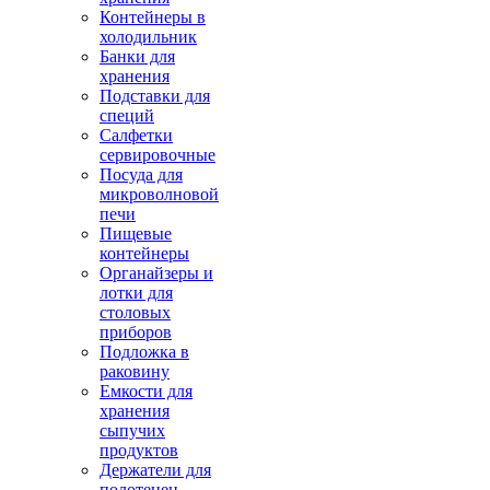
Контейнеры в
холодильник
Банки для
хранения
Подставки для
специй
Салфетки
сервировочные
Посуда для
микроволновой
печи
Пищевые
контейнеры
Органайзеры и
лотки для
столовых
приборов
Подложка в
раковину
Емкости для
хранения
сыпучих
продуктов
Держатели для
полотенец