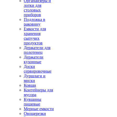
Органайзеры и
лотки для
столовых
приборов
Подложка в
раковину
Емкости для
хранения
сыпучих
продуктов
Держатели для
полотенец
Держатели
кухонные
Доски
сервировочные
Дуршлаги и
миски
Ковши
Контейнеры для
мусора
Кувшины
пищевые
Мерные емкости
Овощерезки