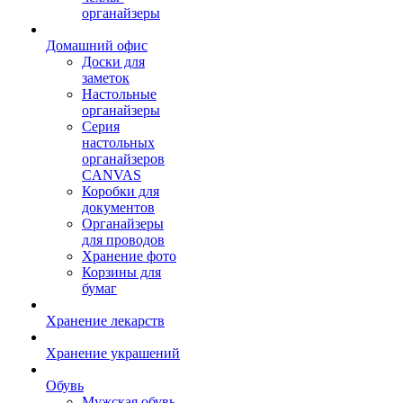
органайзеры
Домашний офис
Доски для
заметок
Настольные
органайзеры
Серия
настольных
органайзеров
CANVAS
Коробки для
документов
Органайзеры
для проводов
Хранение фото
Корзины для
бумаг
Хранение лекарств
Хранение украшений
Обувь
Мужская обувь