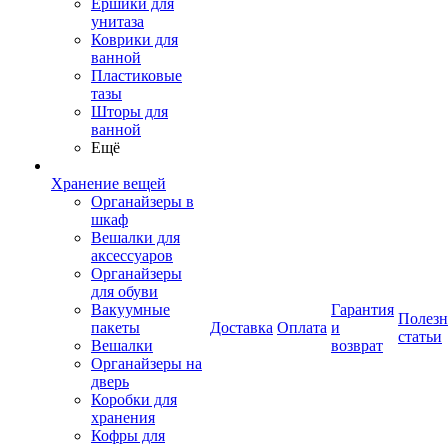
Ершики для
унитаза
Коврики для
ванной
Пластиковые
тазы
Шторы для
ванной
Ещё
Хранение вещей
Органайзеры в
шкаф
Вешалки для
аксессуаров
Органайзеры
для обуви
Вакуумные
Гарантия
Полез
пакеты
Доставка
Оплата
и
статьи
Вешалки
возврат
Органайзеры на
дверь
Коробки для
хранения
Кофры для