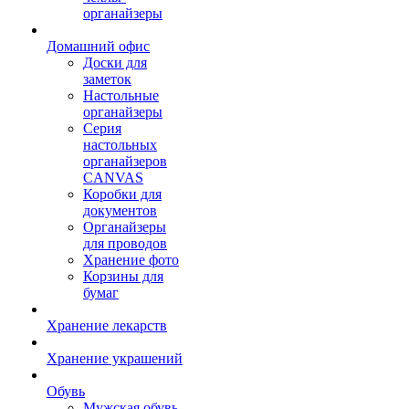
органайзеры
Домашний офис
Доски для
заметок
Настольные
органайзеры
Серия
настольных
органайзеров
CANVAS
Коробки для
документов
Органайзеры
для проводов
Хранение фото
Корзины для
бумаг
Хранение лекарств
Хранение украшений
Обувь
Мужская обувь