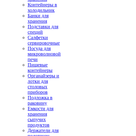
Контейнеры в
холодильник
Банки для
хранения
Подставки для
специй
Салфетки
сервировочные
Посуда для
микроволновой
печи
Пищевые
контейнеры
Органайзеры и
лотки для
столовых
приборов
Подложка в
раковину
Емкости для
хранения
сыпучих
продуктов
Держатели для
полотенец