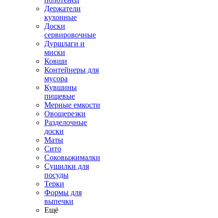
Держатели
кухонные
Доски
сервировочные
Дуршлаги и
миски
Ковши
Контейнеры для
мусора
Кувшины
пищевые
Мерные емкости
Овощерезки
Разделочные
доски
Маты
Сито
Соковыжималки
Сушилки для
посуды
Терки
Формы для
выпечки
Ещё