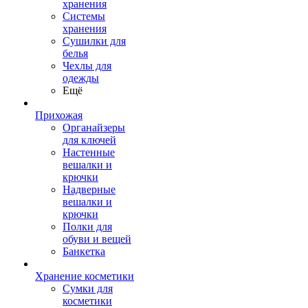
хранения
Системы
хранения
Сушилки для
белья
Чехлы для
одежды
Ещё
Прихожая
Органайзеры
для ключей
Настенные
вешалки и
крючки
Надверные
вешалки и
крючки
Полки для
обуви и вещей
Банкетка
Хранение косметики
Сумки для
косметики