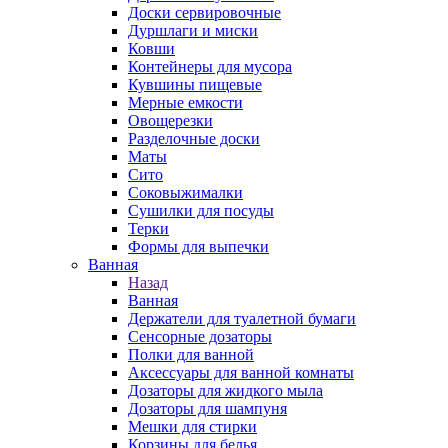
Доски сервировочные
Дуршлаги и миски
Ковши
Контейнеры для мусора
Кувшины пищевые
Мерные емкости
Овощерезки
Разделочные доски
Маты
Сито
Соковыжималки
Сушилки для посуды
Терки
Формы для выпечки
Ванная
Назад
Ванная
Держатели для туалетной бумаги
Сенсорные дозаторы
Полки для ванной
Аксессуары для ванной комнаты
Дозаторы для жидкого мыла
Дозаторы для шампуня
Мешки для стирки
Корзины для белья