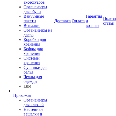
аксессуаров
Органайзеры
для обуви
Вакуумные
Гарантия
Полез
пакеты
Доставка
Оплата
и
статьи
Вешалки
возврат
Органайзеры на
дверь
Коробки для
хранения
Кофры для
хранения
Системы
хранения
Сушилки для
белья
Чехлы для
одежды
Ещё
Прихожая
Органайзеры
для ключей
Настенные
вешалки и