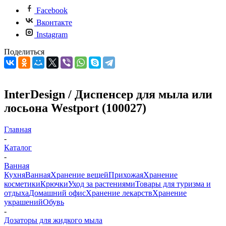
Facebook
Вконтакте
Instagram
Поделиться
InterDesign / Диспенсер для мыла или
лосьона Westport (100027)
Главная
-
Каталог
-
Ванная
Кухня
Ванная
Хранение вещей
Прихожая
Хранение
косметики
Крючки
Уход за растениями
Товары для туризма и
отдыха
Домашний офис
Хранение лекарств
Хранение
украшений
Обувь
-
Дозаторы для жидкого мыла