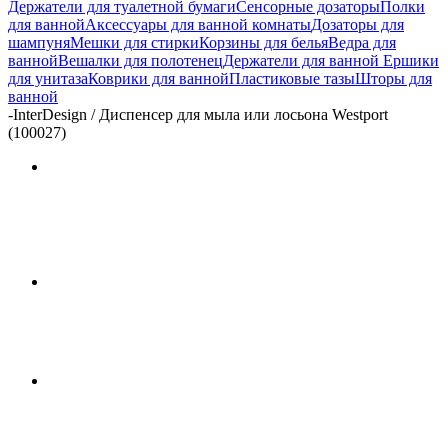
Держатели для туалетной бумаги
Сенсорные дозаторы
Полки
для ванной
Аксессуары для ванной комнаты
Дозаторы для
шампуня
Мешки для стирки
Корзины для белья
Ведра для
ванной
Вешалки для полотенец
Держатели для ванной
Ершики
для унитаза
Коврики для ванной
Пластиковые тазы
Шторы для
ванной
-
InterDesign / Диспенсер для мыла или лосьона Westport
(100027)