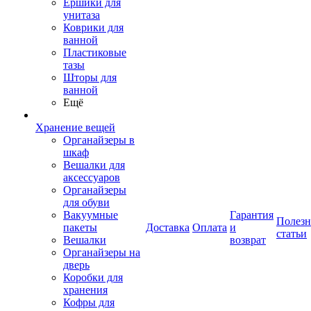
Ершики для
унитаза
Коврики для
ванной
Пластиковые
тазы
Шторы для
ванной
Ещё
Хранение вещей
Органайзеры в
шкаф
Вешалки для
аксессуаров
Органайзеры
для обуви
Вакуумные
Гарантия
Полез
пакеты
Доставка
Оплата
и
статьи
Вешалки
возврат
Органайзеры на
дверь
Коробки для
хранения
Кофры для