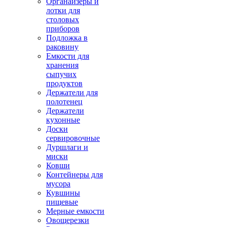
Органайзеры и
лотки для
столовых
приборов
Подложка в
раковину
Емкости для
хранения
сыпучих
продуктов
Держатели для
полотенец
Держатели
кухонные
Доски
сервировочные
Дуршлаги и
миски
Ковши
Контейнеры для
мусора
Кувшины
пищевые
Мерные емкости
Овощерезки