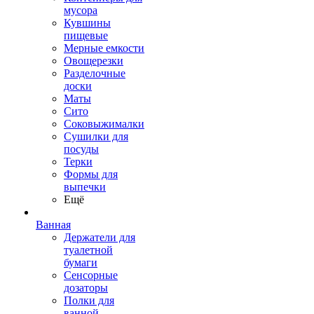
мусора
Кувшины
пищевые
Мерные емкости
Овощерезки
Разделочные
доски
Маты
Сито
Соковыжималки
Сушилки для
посуды
Терки
Формы для
выпечки
Ещё
Ванная
Держатели для
туалетной
бумаги
Сенсорные
дозаторы
Полки для
ванной