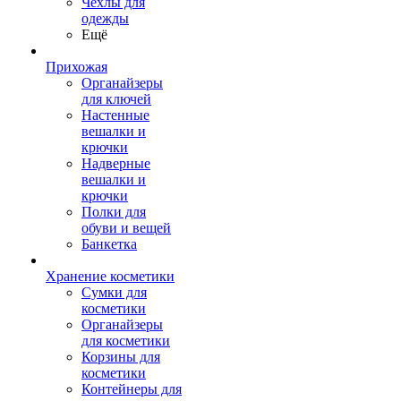
Чехлы для
одежды
Ещё
Прихожая
Органайзеры
для ключей
Настенные
вешалки и
крючки
Надверные
вешалки и
крючки
Полки для
обуви и вещей
Банкетка
Хранение косметики
Сумки для
косметики
Органайзеры
для косметики
Корзины для
косметики
Контейнеры для