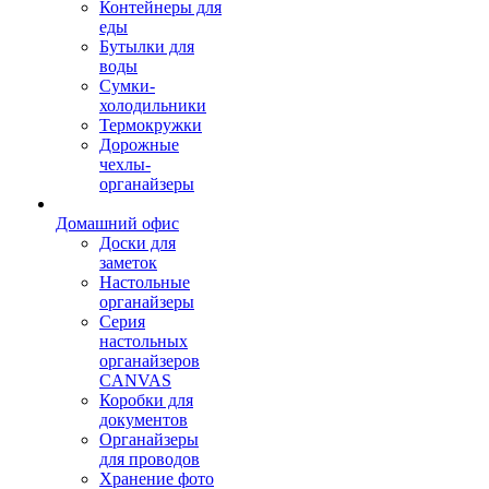
Контейнеры для
еды
Бутылки для
воды
Сумки-
холодильники
Термокружки
Дорожные
чехлы-
органайзеры
Домашний офис
Доски для
заметок
Настольные
органайзеры
Серия
настольных
органайзеров
CANVAS
Коробки для
документов
Органайзеры
для проводов
Хранение фото