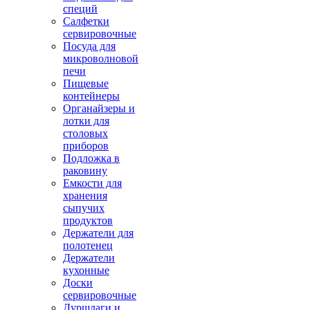
специй
Салфетки
сервировочные
Посуда для
микроволновой
печи
Пищевые
контейнеры
Органайзеры и
лотки для
столовых
приборов
Подложка в
раковину
Емкости для
хранения
сыпучих
продуктов
Держатели для
полотенец
Держатели
кухонные
Доски
сервировочные
Дуршлаги и