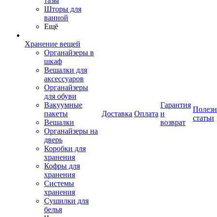
тазы
Шторы для
ванной
Ещё
Хранение вещей
Органайзеры в
шкаф
Вешалки для
аксессуаров
Органайзеры
для обуви
Вакуумные
Гарантия
Полез
пакеты
Доставка
Оплата
и
статьи
Вешалки
возврат
Органайзеры на
дверь
Коробки для
хранения
Кофры для
хранения
Системы
хранения
Сушилки для
белья