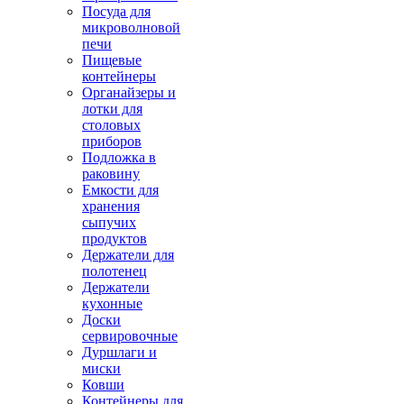
Посуда для
микроволновой
печи
Пищевые
контейнеры
Органайзеры и
лотки для
столовых
приборов
Подложка в
раковину
Емкости для
хранения
сыпучих
продуктов
Держатели для
полотенец
Держатели
кухонные
Доски
сервировочные
Дуршлаги и
миски
Ковши
Контейнеры для