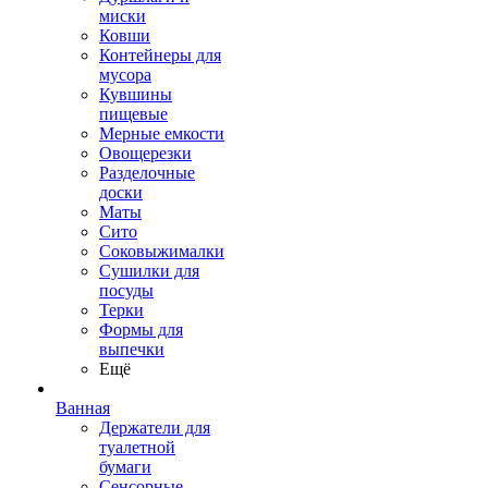
миски
Ковши
Контейнеры для
мусора
Кувшины
пищевые
Мерные емкости
Овощерезки
Разделочные
доски
Маты
Сито
Соковыжималки
Сушилки для
посуды
Терки
Формы для
выпечки
Ещё
Ванная
Держатели для
туалетной
бумаги
Сенсорные