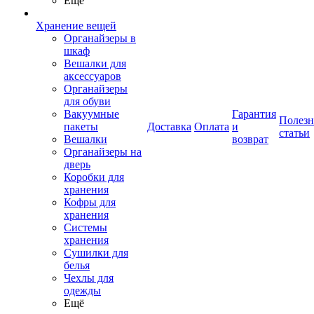
Ещё
Хранение вещей
Органайзеры в
шкаф
Вешалки для
аксессуаров
Органайзеры
для обуви
Вакуумные
Гарантия
Полез
пакеты
Доставка
Оплата
и
статьи
Вешалки
возврат
Органайзеры на
дверь
Коробки для
хранения
Кофры для
хранения
Системы
хранения
Сушилки для
белья
Чехлы для
одежды
Ещё