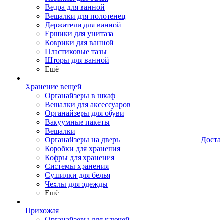
Ведра для ванной
Вешалки для полотенец
Держатели для ванной
Ершики для унитаза
Коврики для ванной
Пластиковые тазы
Шторы для ванной
Ещё
Хранение вещей
Органайзеры в шкаф
Вешалки для аксессуаров
Органайзеры для обуви
Вакуумные пакеты
Вешалки
Органайзеры на дверь
Дост
Коробки для хранения
Кофры для хранения
Системы хранения
Сушилки для белья
Чехлы для одежды
Ещё
Прихожая
Органайзеры для ключей