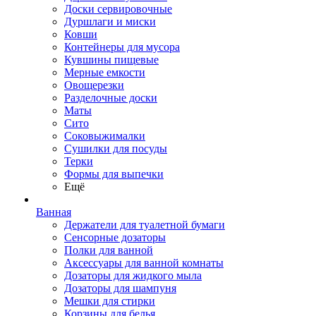
Доски сервировочные
Дуршлаги и миски
Ковши
Контейнеры для мусора
Кувшины пищевые
Мерные емкости
Овощерезки
Разделочные доски
Маты
Сито
Соковыжималки
Сушилки для посуды
Терки
Формы для выпечки
Ещё
Ванная
Держатели для туалетной бумаги
Сенсорные дозаторы
Полки для ванной
Аксессуары для ванной комнаты
Дозаторы для жидкого мыла
Дозаторы для шампуня
Мешки для стирки
Корзины для белья