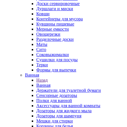
Доски сервировочные
Дуршлаги и миски
Ковши
Контейнеры для мусора
Кувшины пищевые
Мерные емкости
Овощерезки
Разделочные доски
Маты
Сито
Соковыжималки
Сушилки для посуды
Терки
Формы для выпечки
Ванная
Назад
Ванная
Держатели для туалетной бумаги
Сенсорные дозаторы
Полки для ванной
Аксессуары для ванной комнаты
Дозаторы для жидкого мыла
Дозаторы для шампуня
Мешки для стирки
Корзины для белья