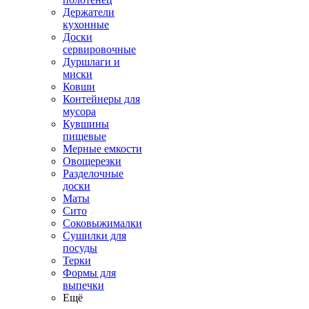
Держатели
кухонные
Доски
сервировочные
Дуршлаги и
миски
Ковши
Контейнеры для
мусора
Кувшины
пищевые
Мерные емкости
Овощерезки
Разделочные
доски
Маты
Сито
Соковыжималки
Сушилки для
посуды
Терки
Формы для
выпечки
Ещё