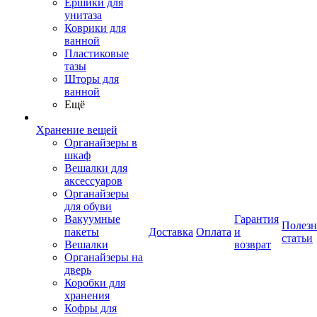
Ершики для
унитаза
Коврики для
ванной
Пластиковые
тазы
Шторы для
ванной
Ещё
Хранение вещей
Органайзеры в
шкаф
Вешалки для
аксессуаров
Органайзеры
для обуви
Вакуумные
Гарантия
Полез
пакеты
Доставка
Оплата
и
статьи
Вешалки
возврат
Органайзеры на
дверь
Коробки для
хранения
Кофры для