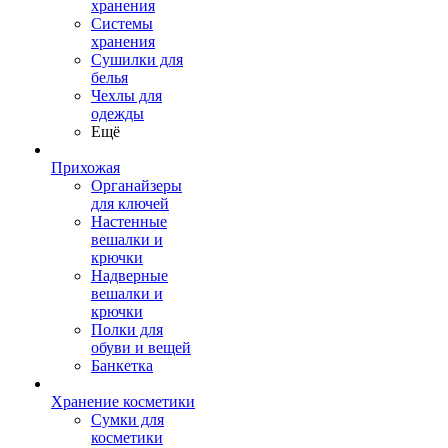
хранения
Системы
хранения
Сушилки для
белья
Чехлы для
одежды
Ещё
Прихожая
Органайзеры
для ключей
Настенные
вешалки и
крючки
Надверные
вешалки и
крючки
Полки для
обуви и вещей
Банкетка
Хранение косметики
Сумки для
косметики