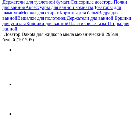
Держатели для туалетной бумаги
Сенсорные дозаторы
Полки
для ванной
Аксессуары для ванной комнаты
Дозаторы для
шампуня
Мешки для стирки
Корзины для белья
Ведра для
ванной
Вешалки для полотенец
Держатели для ванной
Ершики
для унитаза
Коврики для ванной
Пластиковые тазы
Шторы для
ванной
-
Дозатор Dakota для жидкого мыла механический 295мл
белый (101595)