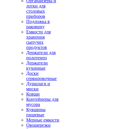
Органайзеры и
лотки для
столовых
приборов
Подложка в
раковину
Емкости для
хранения
сыпучих
продуктов
Держатели для
полотенец
Держатели
кухонные
Доски
сервировочные
Дуршлаги и
миски
Ковши
Контейнеры для
мусора
Кувшины
пищевые
Мерные емкости
Овощерезки