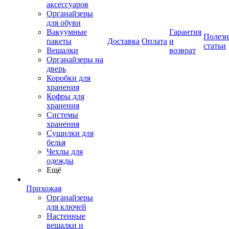
аксессуаров
Органайзеры
для обуви
Вакуумные
Гарантия
Полез
пакеты
Доставка
Оплата
и
статьи
Вешалки
возврат
Органайзеры на
дверь
Коробки для
хранения
Кофры для
хранения
Системы
хранения
Сушилки для
белья
Чехлы для
одежды
Ещё
Прихожая
Органайзеры
для ключей
Настенные
вешалки и