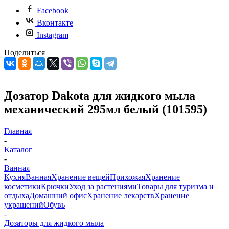
Facebook
Вконтакте
Instagram
Поделиться
Дозатор Dakota для жидкого мыла
механический 295мл белый (101595)
Главная
-
Каталог
-
Ванная
Кухня
Ванная
Хранение вещей
Прихожая
Хранение
косметики
Крючки
Уход за растениями
Товары для туризма и
отдыха
Домашний офис
Хранение лекарств
Хранение
украшений
Обувь
-
Дозаторы для жидкого мыла