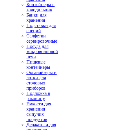
Контейнеры в
холодильник
Банки для
хранения
Подставки для
специй
Салфетки
сервировочные
Посуда для
микроволновой
печи
Пищевые
контейнеры
Органайзеры и
лотки для
столовых
приборов
Подложка в
раковину
Емкости для
хранения
сыпучих
продуктов
Держатели для
полотенец