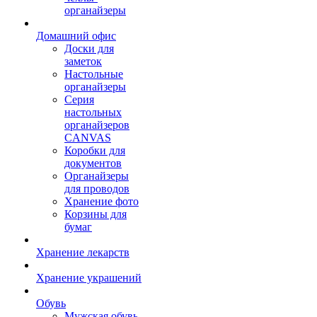
органайзеры
Домашний офис
Доски для
заметок
Настольные
органайзеры
Серия
настольных
органайзеров
CANVAS
Коробки для
документов
Органайзеры
для проводов
Хранение фото
Корзины для
бумаг
Хранение лекарств
Хранение украшений
Обувь
Мужская обувь