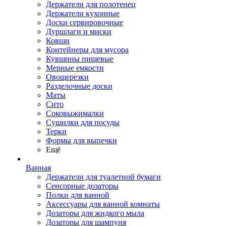
Держатели для полотенец
Держатели кухонные
Доски сервировочные
Дуршлаги и миски
Ковши
Контейнеры для мусора
Кувшины пищевые
Мерные емкости
Овощерезки
Разделочные доски
Маты
Сито
Соковыжималки
Сушилки для посуды
Терки
Формы для выпечки
Ещё
Ванная
Держатели для туалетной бумаги
Сенсорные дозаторы
Полки для ванной
Аксессуары для ванной комнаты
Дозаторы для жидкого мыла
Дозаторы для шампуня