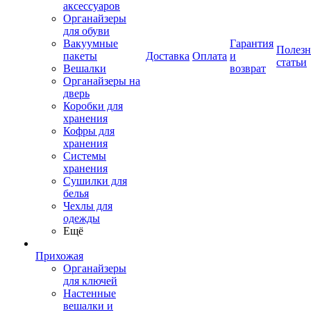
аксессуаров
Органайзеры
для обуви
Вакуумные
Гарантия
Полез
пакеты
Доставка
Оплата
и
статьи
Вешалки
возврат
Органайзеры на
дверь
Коробки для
хранения
Кофры для
хранения
Системы
хранения
Сушилки для
белья
Чехлы для
одежды
Ещё
Прихожая
Органайзеры
для ключей
Настенные
вешалки и