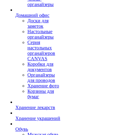
органайзеры
Домашний офис
Доски для
заметок
Настольные
органайзеры
Серия
настольных
органайзеров
CANVAS
Коробки для
документов
Органайзеры
для проводов
Хранение фото
Корзины для
бумаг
Хранение лекарств
Хранение украшений
Обувь
Мужская обувь