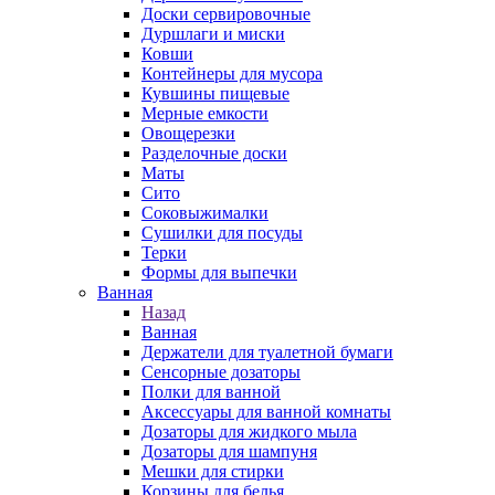
Доски сервировочные
Дуршлаги и миски
Ковши
Контейнеры для мусора
Кувшины пищевые
Мерные емкости
Овощерезки
Разделочные доски
Маты
Сито
Соковыжималки
Сушилки для посуды
Терки
Формы для выпечки
Ванная
Назад
Ванная
Держатели для туалетной бумаги
Сенсорные дозаторы
Полки для ванной
Аксессуары для ванной комнаты
Дозаторы для жидкого мыла
Дозаторы для шампуня
Мешки для стирки
Корзины для белья