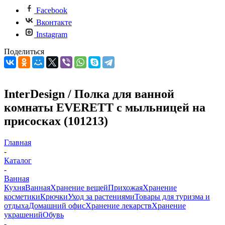
Facebook
Вконтакте
Instagram
Поделиться
InterDesign / Полка для ванной
комнаты EVERETT с мыльницей на
присосках (101213)
Главная
-
Каталог
-
Ванная
Кухня
Ванная
Хранение вещей
Прихожая
Хранение
косметики
Крючки
Уход за растениями
Товары для туризма и
отдыха
Домашний офис
Хранение лекарств
Хранение
украшений
Обувь
-