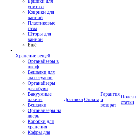
Ершики для
унитаза
Коврики для
ванной
Пластиковые
тазы
Шторы для
ванной
Ещё
Хранение вещей
Органайзеры в
шкаф
Вешалки для
аксессуаров
Органайзеры
для обуви
Вакуумные
Гарантия
Полез
пакеты
Доставка
Оплата
и
статьи
Вешалки
возврат
Органайзеры на
дверь
Коробки для
хранения
Кофры для