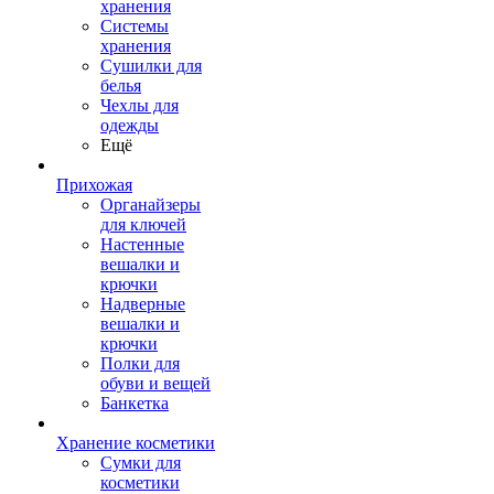
хранения
Системы
хранения
Сушилки для
белья
Чехлы для
одежды
Ещё
Прихожая
Органайзеры
для ключей
Настенные
вешалки и
крючки
Надверные
вешалки и
крючки
Полки для
обуви и вещей
Банкетка
Хранение косметики
Сумки для
косметики