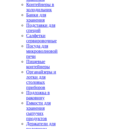
Контейнеры в
холодильник
Банки для
хранения
Подставки для
специй
Салфетки
сервировочные
Посуда для
микроволновой
печи
Пищевые
контейнеры
Органайзеры и
лотки для
столовых
приборов
Подложка в
раковину
Емкости для
хранения
сыпучих
продуктов
Держатели для
полотенец