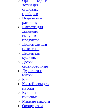
Органайзеры и
лотки для
столовых
приборов
Подложка в
раковину
Емкости для
хранения
сыпучих
продуктов
Держатели для
полотенец
Держатели
кухонные
Доски
сервировочные
Дуршлаги и
миски
Ковши
Контейнеры для
мусора
Кувшины
пищевые
Мерные емкости
Овощерезки