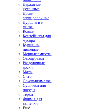
Держатели
кухонные
Доски
сервировочные
Дуршлаги и
миски
Ковши
Контейнеры для
мусора
Кувшины
пищевые
Мерные емкости
Овощерезки
Разделочные
доски
Маты
Сито
Соковыжималки
Сушилки для
посуды
Терки
Формы для
выпечки
Ещё