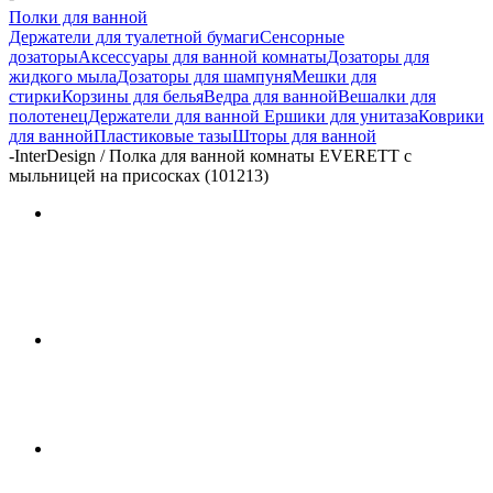
Полки для ванной
Держатели для туалетной бумаги
Сенсорные
дозаторы
Аксессуары для ванной комнаты
Дозаторы для
жидкого мыла
Дозаторы для шампуня
Мешки для
стирки
Корзины для белья
Ведра для ванной
Вешалки для
полотенец
Держатели для ванной
Ершики для унитаза
Коврики
для ванной
Пластиковые тазы
Шторы для ванной
-
InterDesign / Полка для ванной комнаты EVERETT с
мыльницей на присосках (101213)