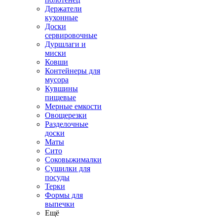
Держатели
кухонные
Доски
сервировочные
Дуршлаги и
миски
Ковши
Контейнеры для
мусора
Кувшины
пищевые
Мерные емкости
Овощерезки
Разделочные
доски
Маты
Сито
Соковыжималки
Сушилки для
посуды
Терки
Формы для
выпечки
Ещё