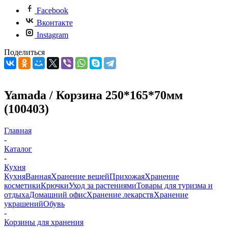
Facebook
Вконтакте
Instagram
Поделиться
Yamada / Корзина 250*165*70мм
(100403)
Главная
-
Каталог
-
Кухня
Кухня
Ванная
Хранение вещей
Прихожая
Хранение
косметики
Крючки
Уход за растениями
Товары для туризма и
отдыха
Домашний офис
Хранение лекарств
Хранение
украшений
Обувь
-
Корзины для хранения