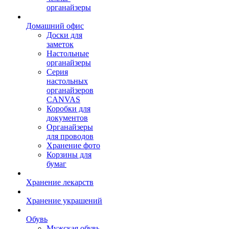
органайзеры
Домашний офис
Доски для
заметок
Настольные
органайзеры
Серия
настольных
органайзеров
CANVAS
Коробки для
документов
Органайзеры
для проводов
Хранение фото
Корзины для
бумаг
Хранение лекарств
Хранение украшений
Обувь
Мужская обувь