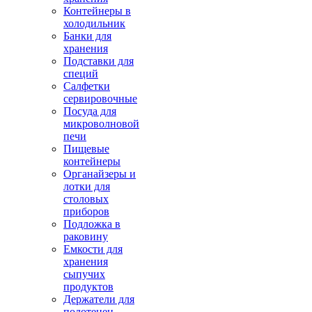
Контейнеры в
холодильник
Банки для
хранения
Подставки для
специй
Салфетки
сервировочные
Посуда для
микроволновой
печи
Пищевые
контейнеры
Органайзеры и
лотки для
столовых
приборов
Подложка в
раковину
Емкости для
хранения
сыпучих
продуктов
Держатели для
полотенец