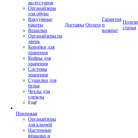
аксессуаров
Органайзеры
для обуви
Вакуумные
Гарантия
Полез
пакеты
Доставка
Оплата
и
статьи
Вешалки
возврат
Органайзеры на
дверь
Коробки для
хранения
Кофры для
хранения
Системы
хранения
Сушилки для
белья
Чехлы для
одежды
Ещё
Прихожая
Органайзеры
для ключей
Настенные
вешалки и