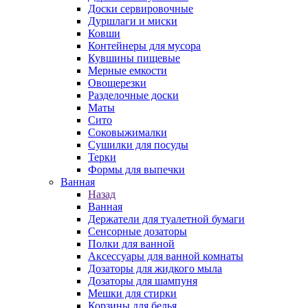
Доски сервировочные
Дуршлаги и миски
Ковши
Контейнеры для мусора
Кувшины пищевые
Мерные емкости
Овощерезки
Разделочные доски
Маты
Сито
Соковыжималки
Сушилки для посуды
Терки
Формы для выпечки
Ванная
Назад
Ванная
Держатели для туалетной бумаги
Сенсорные дозаторы
Полки для ванной
Аксессуары для ванной комнаты
Дозаторы для жидкого мыла
Дозаторы для шампуня
Мешки для стирки
Корзины для белья