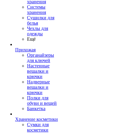
хранения
Системы
хранения
Сушилки для
белья
Чехлы для
одежды
Ещё
Прихожая
Органайзеры
для ключей
Настенные
вешалки и
крючки
Надверные
вешалки и
крючки
Полки для
обуви и вещей
Банкетка
Хранение косметики
Сумки для
косметики