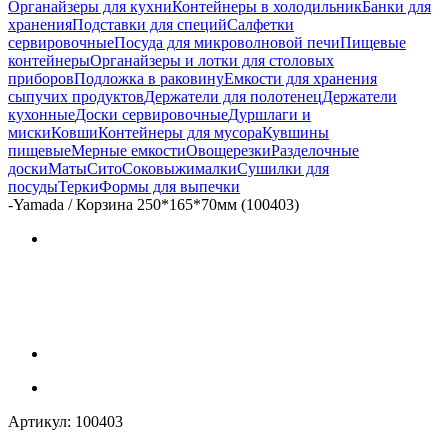
Органайзеры для кухни
Контейнеры в холодильник
Банки для
хранения
Подставки для специй
Салфетки
сервировочные
Посуда для микроволновой печи
Пищевые
контейнеры
Органайзеры и лотки для столовых
приборов
Подложка в раковину
Емкости для хранения
сыпучих продуктов
Держатели для полотенец
Держатели
кухонные
Доски сервировочные
Дуршлаги и
миски
Ковши
Контейнеры для мусора
Кувшины
пищевые
Мерные емкости
Овощерезки
Разделочные
доски
Маты
Сито
Соковыжималки
Сушилки для
посуды
Терки
Формы для выпечки
-
Yamada / Корзина 250*165*70мм (100403)
Артикул:
100403