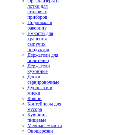
Органайзеры и
лотки для
столовых
приборов
Подложка в
раковину
Емкости для
хранения
сыпучих
продуктов
Держатели для
полотенец
Держатели
кухонные
Доски
сервировочные
Дуршлаги и
миски
Ковши
Контейнеры для
мусора
Кувшины
пищевые
Мерные емкости
Овощерезки