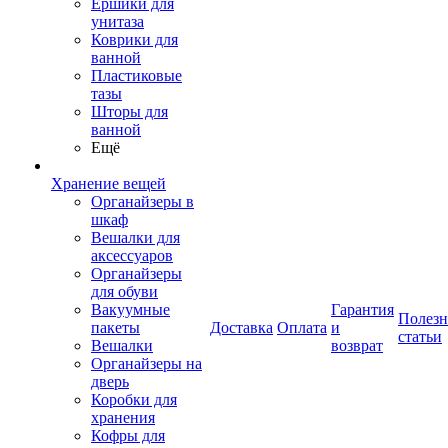
Ершики для
унитаза
Коврики для
ванной
Пластиковые
тазы
Шторы для
ванной
Ещё
Хранение вещей
Органайзеры в
шкаф
Вешалки для
аксессуаров
Органайзеры
для обуви
Вакуумные
Гарантия
Полез
пакеты
Доставка
Оплата
и
статьи
Вешалки
возврат
Органайзеры на
дверь
Коробки для
хранения
Кофры для