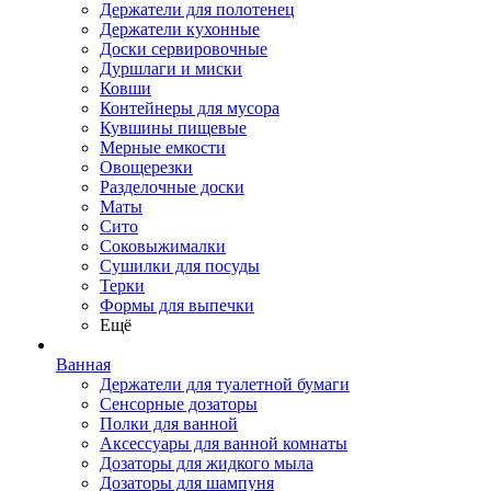
Держатели для полотенец
Держатели кухонные
Доски сервировочные
Дуршлаги и миски
Ковши
Контейнеры для мусора
Кувшины пищевые
Мерные емкости
Овощерезки
Разделочные доски
Маты
Сито
Соковыжималки
Сушилки для посуды
Терки
Формы для выпечки
Ещё
Ванная
Держатели для туалетной бумаги
Сенсорные дозаторы
Полки для ванной
Аксессуары для ванной комнаты
Дозаторы для жидкого мыла
Дозаторы для шампуня