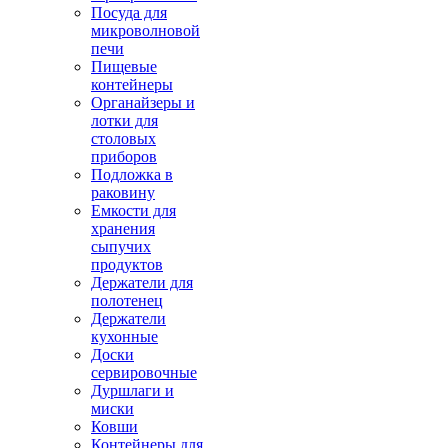
Посуда для
микроволновой
печи
Пищевые
контейнеры
Органайзеры и
лотки для
столовых
приборов
Подложка в
раковину
Емкости для
хранения
сыпучих
продуктов
Держатели для
полотенец
Держатели
кухонные
Доски
сервировочные
Дуршлаги и
миски
Ковши
Контейнеры для