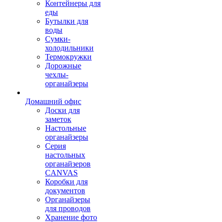
Контейнеры для
еды
Бутылки для
воды
Сумки-
холодильники
Термокружки
Дорожные
чехлы-
органайзеры
Домашний офис
Доски для
заметок
Настольные
органайзеры
Серия
настольных
органайзеров
CANVAS
Коробки для
документов
Органайзеры
для проводов
Хранение фото