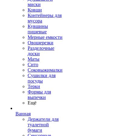
миски
Ковши
Контейнеры для
мусора
Кувшины
пищевые
Мерные емкости
Овощерезки
Разделочные
доски
Маты
Сито
Соковыжималки
Сушилки для
посуды
Терки
Формы для
выпечки
Ещё
Ванная
Держатели для
туалетной
бумаги
Сенсорные