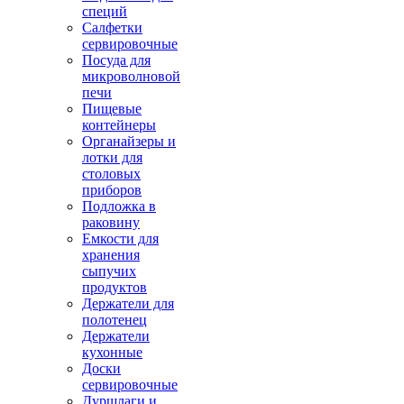
специй
Салфетки
сервировочные
Посуда для
микроволновой
печи
Пищевые
контейнеры
Органайзеры и
лотки для
столовых
приборов
Подложка в
раковину
Емкости для
хранения
сыпучих
продуктов
Держатели для
полотенец
Держатели
кухонные
Доски
сервировочные
Дуршлаги и