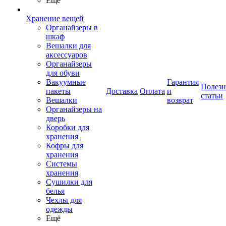
Ещё
Хранение вещей
Органайзеры в
шкаф
Вешалки для
аксессуаров
Органайзеры
для обуви
Вакуумные
Гарантия
Полез
пакеты
Доставка
Оплата
и
статьи
Вешалки
возврат
Органайзеры на
дверь
Коробки для
хранения
Кофры для
хранения
Системы
хранения
Сушилки для
белья
Чехлы для
одежды
Ещё