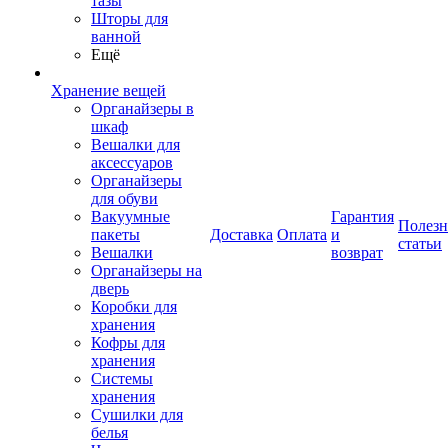
тазы
Шторы для
ванной
Ещё
Хранение вещей
Органайзеры в
шкаф
Вешалки для
аксессуаров
Органайзеры
для обуви
Вакуумные
Гарантия
Полез
пакеты
Доставка
Оплата
и
статьи
Вешалки
возврат
Органайзеры на
дверь
Коробки для
хранения
Кофры для
хранения
Системы
хранения
Сушилки для
белья