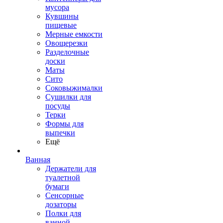
мусора
Кувшины
пищевые
Мерные емкости
Овощерезки
Разделочные
доски
Маты
Сито
Соковыжималки
Сушилки для
посуды
Терки
Формы для
выпечки
Ещё
Ванная
Держатели для
туалетной
бумаги
Сенсорные
дозаторы
Полки для
ванной