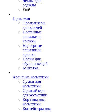
Чехлы для
одежды
Ещё
Прихожая
Органайзеры
для ключей
Настенные
вешалки и
крючки
Надверные
вешалки и
крючки
Полки для
обуви и вещей
Банкетка
Хранение косметики
Сумки для
косметики
Органайзеры
для косметики
Корзины для
косметики
Контейнеры для