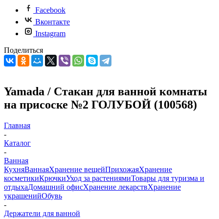
Facebook
Вконтакте
Instagram
Поделиться
Yamada / Стакан для ванной комнаты
на присоске №2 ГОЛУБОЙ (100568)
Главная
-
Каталог
-
Ванная
Кухня
Ванная
Хранение вещей
Прихожая
Хранение
косметики
Крючки
Уход за растениями
Товары для туризма и
отдыха
Домашний офис
Хранение лекарств
Хранение
украшений
Обувь
-
Держатели для ванной