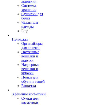
хранения
Системы
хранения
Сушилки для
белья
Чехлы для
одежды
Ещё
Прихожая
Органайзеры
для ключей
Настенные
вешалки и
крючки
Надверные
вешалки и
крючки
Полки для
обуви и вещей
Банкетка
Хранение косметики
Сумки для
косметики