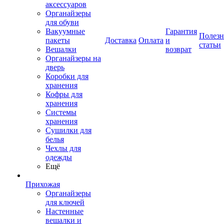
аксессуаров
Органайзеры
для обуви
Вакуумные
Гарантия
Полез
пакеты
Доставка
Оплата
и
статьи
Вешалки
возврат
Органайзеры на
дверь
Коробки для
хранения
Кофры для
хранения
Системы
хранения
Сушилки для
белья
Чехлы для
одежды
Ещё
Прихожая
Органайзеры
для ключей
Настенные
вешалки и