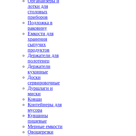
Органайзеры и
лотки для
столовых
приборов
Подложка в
раковину
Емкости для
хранения
сыпучих
продуктов
Держатели для
полотенец
Держатели
кухонные
Доски
сервировочные
Дуршлаги и
миски
Ковши
Контейнеры для
мусора
Кувшины
пищевые
Мерные емкости
Овощерезки