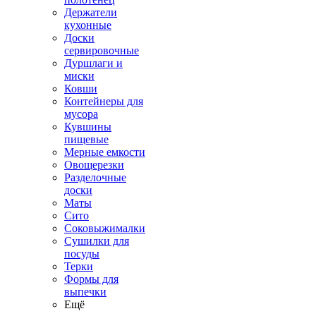
Держатели
кухонные
Доски
сервировочные
Дуршлаги и
миски
Ковши
Контейнеры для
мусора
Кувшины
пищевые
Мерные емкости
Овощерезки
Разделочные
доски
Маты
Сито
Соковыжималки
Сушилки для
посуды
Терки
Формы для
выпечки
Ещё