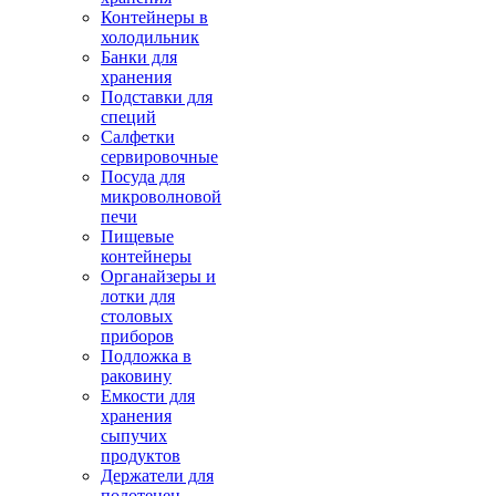
Контейнеры в
холодильник
Банки для
хранения
Подставки для
специй
Салфетки
сервировочные
Посуда для
микроволновой
печи
Пищевые
контейнеры
Органайзеры и
лотки для
столовых
приборов
Подложка в
раковину
Емкости для
хранения
сыпучих
продуктов
Держатели для
полотенец