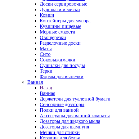
Доски сервировочные
Дуршлаги и миски
Ковши
Контейнеры для мусора
Кувшины пищевые
Мерные емкости
Овощерезки
Разделочные доски
Маты
Сито
Соковыжималки
Сушилки для посуды
Терки
Формы для выпечки
Ванная
Назад
Ванная
Держатели для туалетной бумаги
Сенсорные дозаторы
Полки для ванной
Аксессуары для ванной комнаты
Дозаторы для жидкого мыла
Дозаторы для шампуня
Мешки для стирки
Корзины для белья