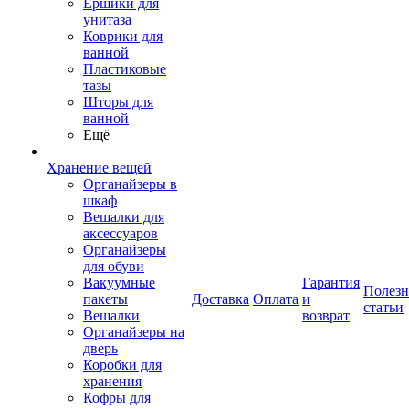
Ершики для
унитаза
Коврики для
ванной
Пластиковые
тазы
Шторы для
ванной
Ещё
Хранение вещей
Органайзеры в
шкаф
Вешалки для
аксессуаров
Органайзеры
для обуви
Вакуумные
Гарантия
Полез
пакеты
Доставка
Оплата
и
статьи
Вешалки
возврат
Органайзеры на
дверь
Коробки для
хранения
Кофры для