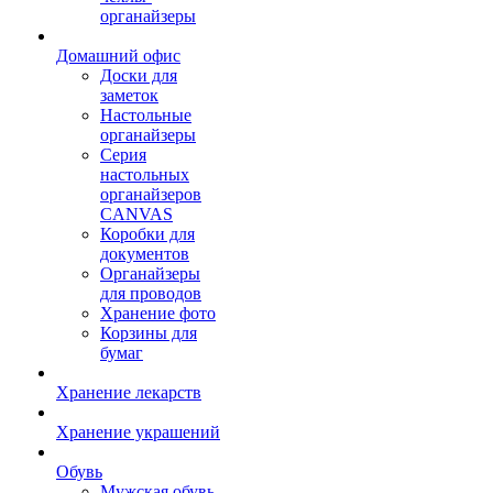
органайзеры
Домашний офис
Доски для
заметок
Настольные
органайзеры
Серия
настольных
органайзеров
CANVAS
Коробки для
документов
Органайзеры
для проводов
Хранение фото
Корзины для
бумаг
Хранение лекарств
Хранение украшений
Обувь
Мужская обувь