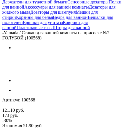
Держатели для туалетной бумаги
Сенсорные дозаторы
Полки
для ванной
Аксессуары для ванной комнаты
Дозаторы для
жидкого мыла
Дозаторы для шампуня
Мешки для
стирки
Корзины для белья
Ведра для ванной
Вешалки для
полотенец
Ершики для унитаза
Коврики для
ванной
Пластиковые тазы
Шторы для ванной
-
Yamada / Стакан для ванной комнаты на присоске №2
ГОЛУБОЙ (100568)
Артикул:
100568
121.10
руб.
173
руб.
-
30
%
Экономия
51.90
руб.